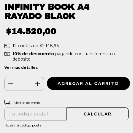
INFINITY BOOK A4
RAYADO BLACK
$14.520,00
12
cuotas de
$2.148,96
10% de descuento
pagando con Transferencia o
depósito
Ver más detalles
CAMBIAR CP
Entregas para el CP:
Medios de envío
CALCULAR
No sé mi código postal