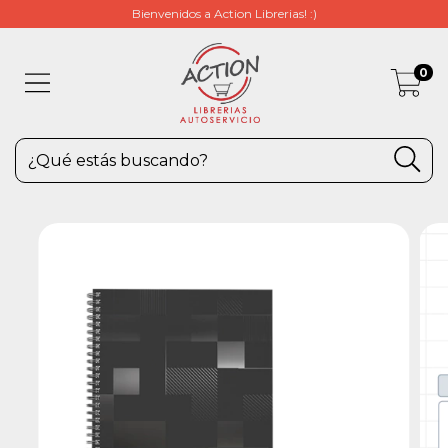
Bienvenidos a Action Librerias! :)
0