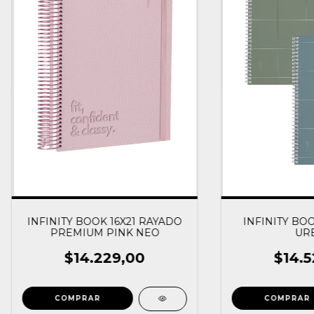
INFINITY BOOK 16X21 RAYADO
INFINITY BO
PREMIUM PINK NEO
UR
$14.229,00
$14.5