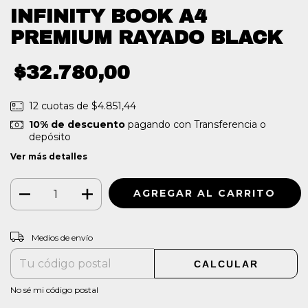
INFINITY BOOK A4
PREMIUM RAYADO BLACK
$32.780,00
12
cuotas de
$4.851,44
10% de descuento
pagando con Transferencia o
depósito
Ver más detalles
CAMBIAR CP
Entregas para el CP:
Medios de envío
CALCULAR
No sé mi código postal