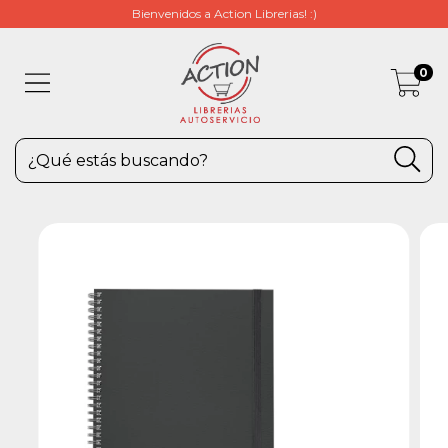
Bienvenidos a Action Librerias! :)
0