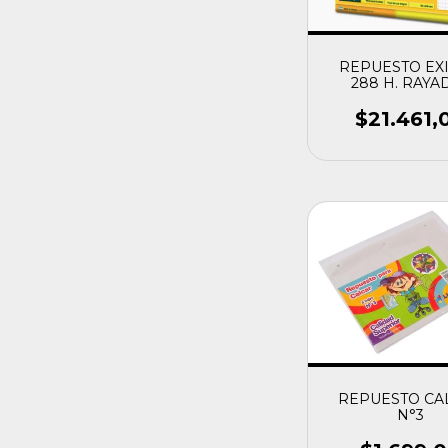
REPUESTO EXI
288 H. RAYA
$21.461,
REPUESTO CA
N°3