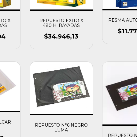
RESMA AUTO
TO X
REPUESTO EXITO X
DAS
480 H. RAYADAS
$11.7
04
$34.946,13
LCAR
REPUESTO N°6 NEGRO
LUMA
REPUESTO N