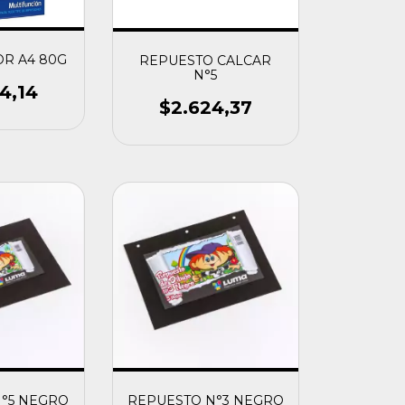
R A4 80G
REPUESTO CALCAR
N°5
74,14
$2.624,37
°5 NEGRO
REPUESTO N°3 NEGRO