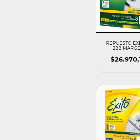
REPUESTO EXI
288 MARG
CUADRICUL
$26.970,