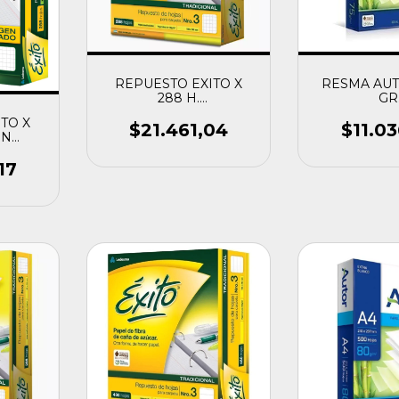
REPUESTO EXITO X
RESMA AUT
288 H.
GR
CUADRICULADO
TO X
$21.461,04
$11.0
EN
ADO
17