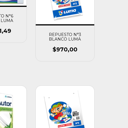
O N°6
 LUMA
1,49
REPUESTO N°3
BLANCO LUMA
$970,00