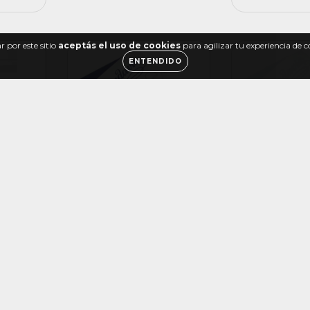
 por este sitio
aceptás el uso de cookies
para agilizar tu experiencia de 
ENTENDIDO
O
REPUESTO RIVADAVIA
REPUESTO R
D 2
X 288 CUADRICULADO
X 288 R
S
00
$28.350,97
$28.3