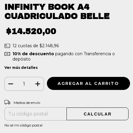
INFINITY BOOK A4
CUADRICULADO BELLE
$14.520,00
12
cuotas de
$2.148,96
10% de descuento
pagando con Transferencia o
depósito
Ver más detalles
CAMBIAR CP
Entregas para el CP:
Medios de envío
CALCULAR
No sé mi código postal