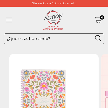
Bienvenidos a Action Librerias! :)
0