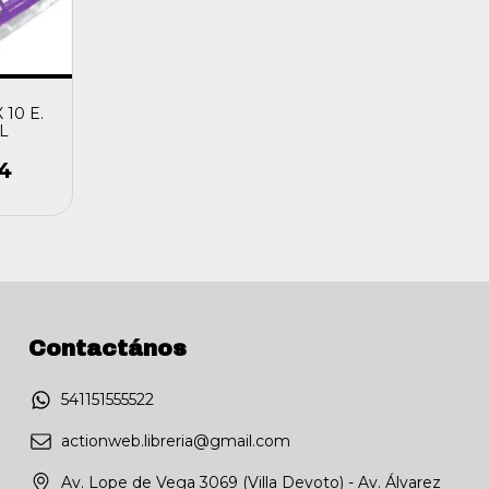
 10 E.
L
44
Contactános
541151555522
actionweb.libreria@gmail.com
Av. Lope de Vega 3069 (Villa Devoto) - Av. Álvarez