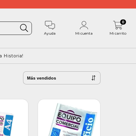
0
Ayuda
Mi cuenta
Mi carrito
 Historia!