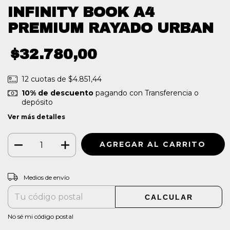
INFINITY BOOK A4
PREMIUM RAYADO URBAN
$32.780,00
12
cuotas de
$4.851,44
10% de descuento
pagando con Transferencia o
depósito
Ver más detalles
CAMBIAR CP
Entregas para el CP:
Medios de envío
CALCULAR
No sé mi código postal