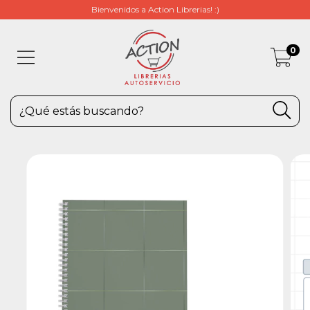
Bienvenidos a Action Librerias! :)
0