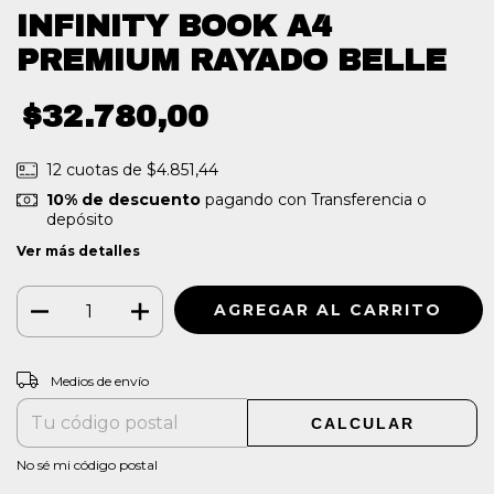
INFINITY BOOK A4
PREMIUM RAYADO BELLE
$32.780,00
12
cuotas de
$4.851,44
10% de descuento
pagando con Transferencia o
depósito
Ver más detalles
CAMBIAR CP
Entregas para el CP:
Medios de envío
CALCULAR
No sé mi código postal