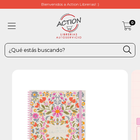
Bienvenidos a Action Librerias! :)
0