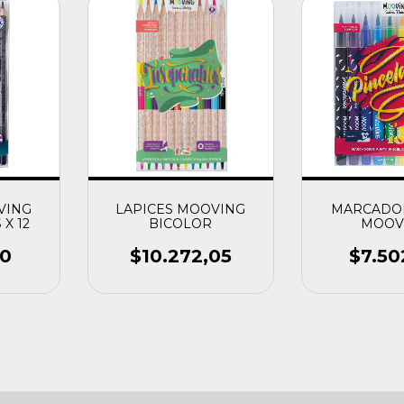
VING
LAPICES MOOVING
MARCADOR
X 12
BICOLOR
MOOV
10
$10.272,05
$7.50