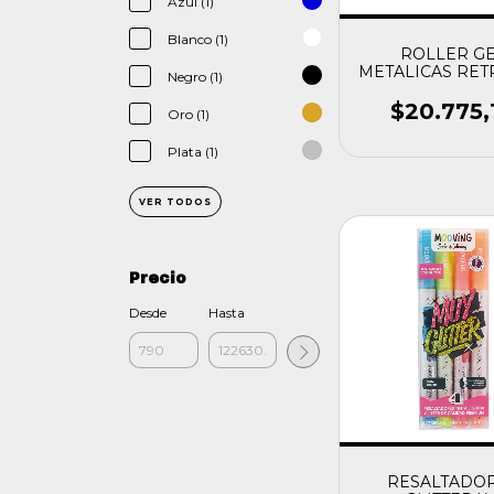
Azul (1)
Blanco (1)
ROLLER G
METALICAS RET
Negro (1)
MOOVIN
$20.775,
Oro (1)
Plata (1)
VER TODOS
Precio
Desde
Hasta
RESALTADO