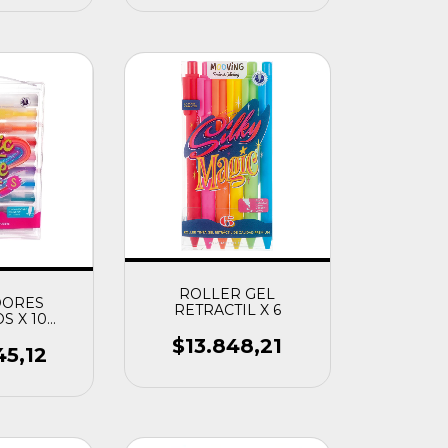
ROLLER GEL
DORES
RETRACTIL X 6
S X 10
ING
$13.848,21
45,12