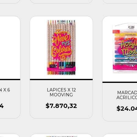
 X 6
LAPICES X 12
MARCA
G
MOOVING
ACRILICO
COLOR
94
$7.870,32
$24.0