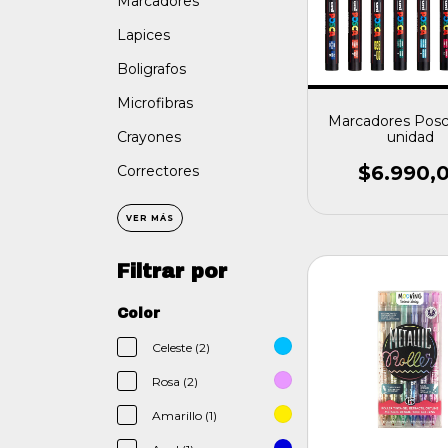
Marcadores
Lapices
Boligrafos
Microfibras
Marcadores Posc
unidad
Crayones
$6.990,
Correctores
VER MÁS
Filtrar por
Color
Celeste (2)
Rosa (2)
Amarillo (1)