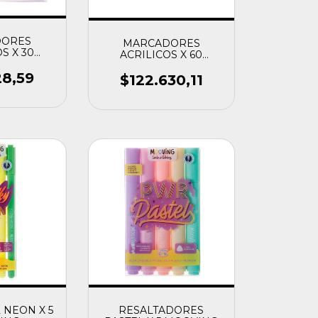
DORES
MARCADORES
S X 30
ACRILICOS X 60
ING
COLORING
28,59
$122.630,11
 NEON X 5
RESALTADORES