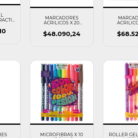
EL
MARCADORES
MARCA
RACTIL
ACRILICOS X 20
ACRILICO
G
COLORING
COLOR
10
$48.090,24
$68.5
RES
MICROFIBRAS X 10
ROLLER GEL