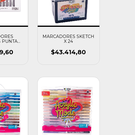
DORES
MARCADORES SKETCH
S PUNTA
X 24
 X 12
69,60
$43.414,80