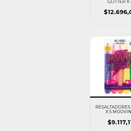
GLITTER X 
$12.696,
RESALTADORES
X 5 MOOVI
$9.117,1