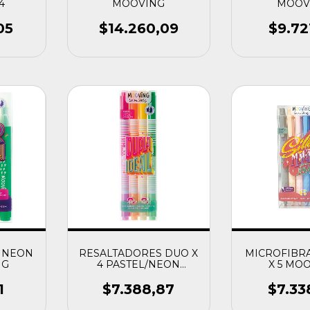
4
MOOVING
MOOV
05
$14.260,09
$9.72
 NEON
RESALTADORES DUO X
MICROFIBRA
NG
4 PASTEL/NEON
X 5 MO
MOOVING
1
$7.388,87
$7.33