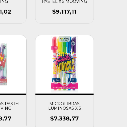
ING
PASTEL X 5 MOOVING
1,02
$9.117,11
S PASTEL
MICROFIBRAS
OVING
LUMINOSAS X 5
MOOVING
8,77
$7.338,77