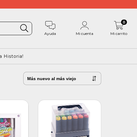
0
Ayuda
Mi cuenta
Mi carrito
 Historia!