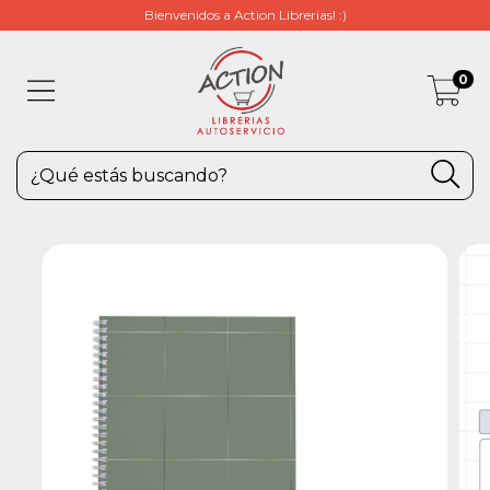
Bienvenidos a Action Librerias! :)
0