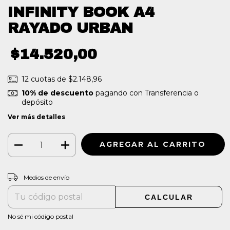
INFINITY BOOK A4
RAYADO URBAN
$14.520,00
12
cuotas de
$2.148,96
10% de descuento
pagando con Transferencia o
depósito
Ver más detalles
CAMBIAR CP
Entregas para el CP:
Medios de envío
CALCULAR
No sé mi código postal