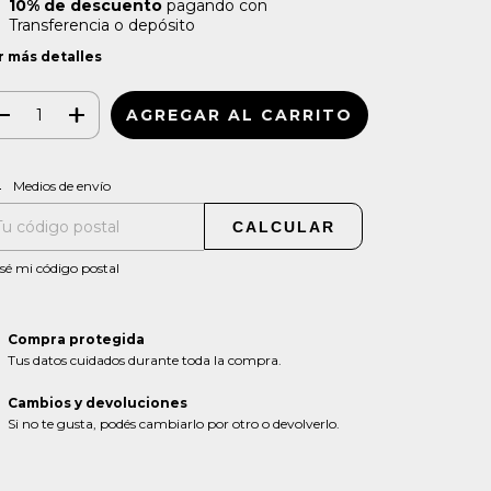
10% de descuento
pagando con
Transferencia o depósito
r más detalles
CAMBIAR CP
regas para el CP:
Medios de envío
CALCULAR
sé mi código postal
Compra protegida
Tus datos cuidados durante toda la compra.
Cambios y devoluciones
Si no te gusta, podés cambiarlo por otro o devolverlo.