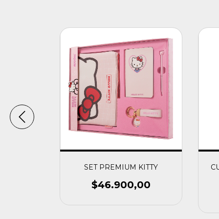
EMIUM -
SET PREMIUM KITTY
C
$46.900,00
00