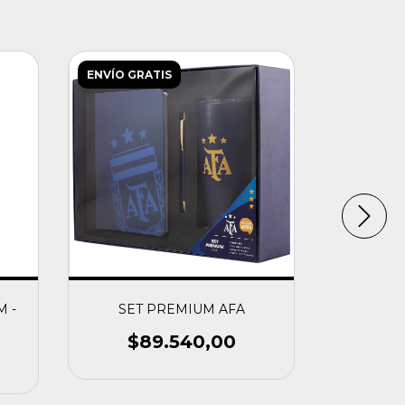
ENVÍO GRATIS
 -
SET PREMIUM AFA
SET P
$89.540,00
$4