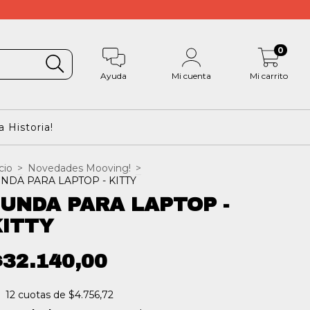
0
Ayuda
Mi cuenta
Mi carrito
 Historia!
cio
>
Novedades Mooving!
>
NDA PARA LAPTOP - KITTY
UNDA PARA LAPTOP -
KITTY
$32.140,00
12
cuotas de
$4.756,72